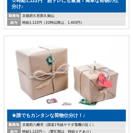
☆時給1,122円 筋トレにも最適！簡単な荷物の仕
分け♪
勤務地
京都府久世郡久御山
給与
時給1,122円（22時以降は、1,403円）
★誰でもカンタンな荷物仕分け！♪
勤務地
京都府八幡市（国道1号線ヤマダ電機の近く）
給与
時給1,122円～ （繁忙期は、時給ＵＰあり）