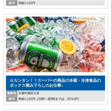
給与
時給1,122円
☆カンタン！！スーパーの商品の冷蔵・冷凍食品の
ボックス積み下ろしのお仕事♪
勤務地
京都市南区久世
給与
時給1,122円（22時～翌5時までは、25％UP）