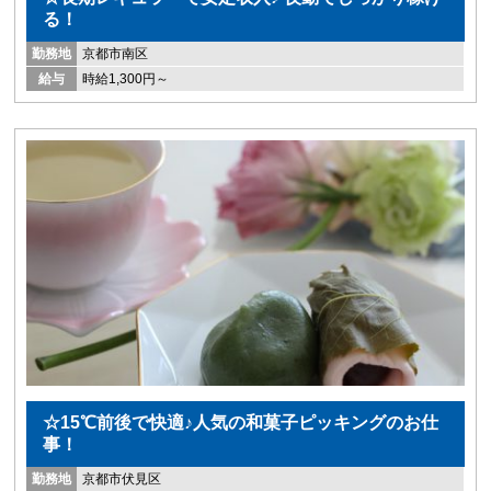
る！
勤務地
京都市南区
給与
時給1,300円～
☆15℃前後で快適♪人気の和菓子ピッキングのお仕
事！
勤務地
京都市伏見区