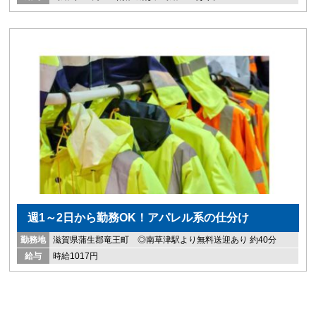
週1～2日から勤務OK！アパレル系の仕分け
勤務地
滋賀県蒲生郡竜王町 ◎南草津駅より無料送迎あり 約40分
給与
時給1017円